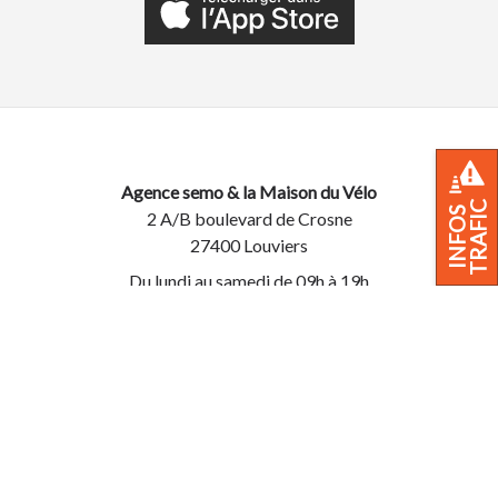
Agence semo & la Maison du Vélo
TRAFIC
INFOS
2 A/B boulevard de Crosne
27400 Louviers
Du lundi au samedi de 09h à 19h
02 32 40 44 44
Infos trafic
FAQ
Qui sommes-nous ?
Accessibilité : Non
Mentions légales
conforme
Note d'information sur la