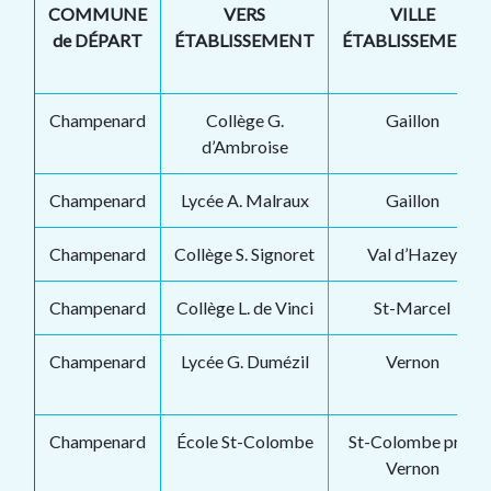
COMMUNE
VERS
VILLE
de DÉPART
ÉTABLISSEMENT
ÉTABLISSEMENT
Champenard
Collège G.
Gaillon
d’Ambroise
Champenard
Lycée A. Malraux
Gaillon
Champenard
Collège S. Signoret
Val d’Hazey
Champenard
Collège L. de Vinci
St-Marcel
Champenard
Lycée G. Dumézil
Vernon
Champenard
École St-Colombe
St-Colombe près
Vernon