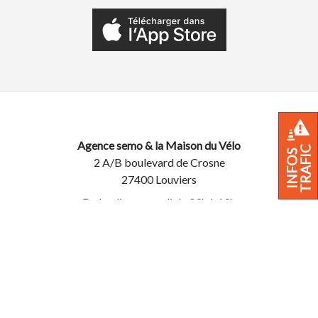
Agence semo & la Maison du Vélo
TRAFIC
INFOS
2 A/B boulevard de Crosne
27400 Louviers
Du lundi au samedi de 09h à 19h
02 32 40 44 44
Infos trafic
FAQ
Qui sommes-nous ?