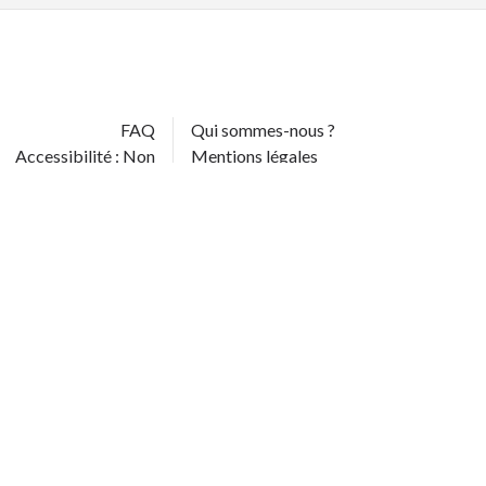
FAQ
Qui sommes-nous ?
Accessibilité : Non
Mentions légales
conforme
Note d'information sur la Protection de
Contact
données
Plan du site