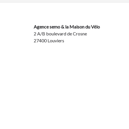
Agence semo & la Maison du Vélo
2 A/B boulevard de Crosne
27400 Louviers
Du lundi au samedi de 09h à 19h
02 32 40 44 44