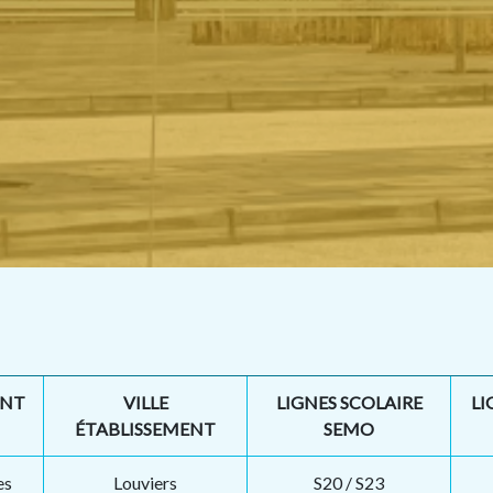
ENT
VILLE
LIGNES SCOLAIRE
LI
ÉTABLISSEMENT
SEMO
es
Louviers
S20
/
S23