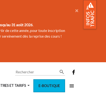
×
TRAFIC
INFOS
usqu’au 31 août 2026
.
tir de cette année, pour toute inscription
r sereinement dès la reprise des cours !
Rechercher
ITRES ET TARIFS
E-BOUTIQUE