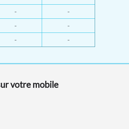
–
–
–
–
–
–
sur votre mobile