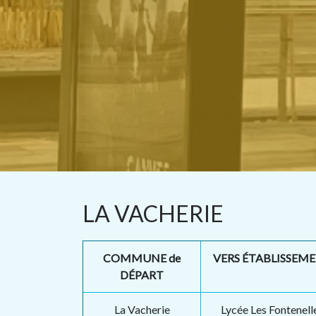
LA VACHERIE
COMMUNE de
VERS ÉTABLISSEM
DÉPART
La Vacherie
Lycée Les Fontenell