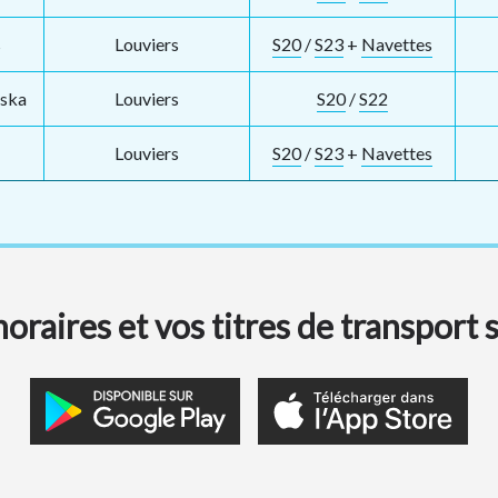
s
Louviers
S20
/
S23
+
Navettes
nska
Louviers
S20
/
S22
Louviers
S20
/
S23
+
Navettes
oraires et vos titres de transport 