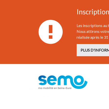
Inscriptio
Les inscriptions au
Nous attirons votre 
réalisée après le 31
PLUS D'INFOR